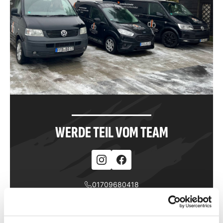
WERDE TEIL VOM TEAM
01709680418
info@d-bruckmeier.de
www.d-bruckmeier.de