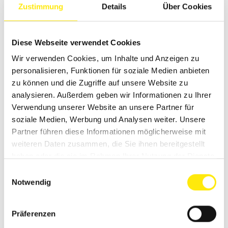
Zustimmung
Details
Über Cookies
GANZ EINFACH KONTAKTIEREN!
Diese Webseite verwendet Cookies
Wir verwenden Cookies, um Inhalte und Anzeigen zu
personalisieren, Funktionen für soziale Medien anbieten
Schreib uns eine kurze Nachricht – wir melden uns
zu können und die Zugriffe auf unsere Website zu
schnellstmöglich bei dir!
analysieren. Außerdem geben wir Informationen zu Ihrer
Verwendung unserer Website an unsere Partner für
*Pflichteingabe
soziale Medien, Werbung und Analysen weiter. Unsere
Partner führen diese Informationen möglicherweise mit
weiteren Daten zusammen, die Sie ihnen bereitgestellt
haben oder die sie im Rahmen Ihrer Nutzung der Dienste
gesammelt haben.
Einwilligungsauswahl
Notwendig
Präferenzen