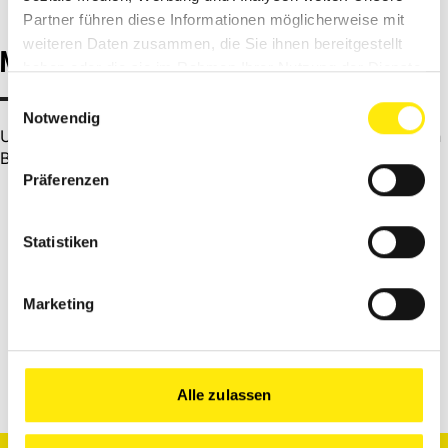
Partner führen diese Informationen möglicherweise mit
weiteren Daten zusammen, die Sie ihnen bereitgestellt
MAGAZINBEITRÄGE
haben oder die sie im Rahmen Ihrer Nutzung der Dienste
gesammelt haben.
Einwilligungsauswahl
Notwendig
Unsere Experten teilen mit euch ihr Fachwissen in unseren
Beiträgen
Präferenzen
Statistiken
Mehr laden
Marketing
Alle Beiträge vom Experten
Alle zulassen