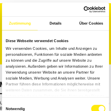
KONTAKTINFORMATIONEN
Zustimmung
Details
Über Cookies
Diese Webseite verwendet Cookies
Wir verwenden Cookies, um Inhalte und Anzeigen zu
personalisieren, Funktionen für soziale Medien anbieten
zu können und die Zugriffe auf unsere Website zu
analysieren. Außerdem geben wir Informationen zu Ihrer
Verwendung unserer Website an unsere Partner für
soziale Medien, Werbung und Analysen weiter. Unsere
MAGAZINBEITRÄGE
Partner führen diese Informationen möglicherweise mit
weiteren Daten zusammen, die Sie ihnen bereitgestellt
haben oder die sie im Rahmen Ihrer Nutzung der Dienste
gesammelt haben.
Unsere Experten teilen mit euch ihr Fachwissen in unseren
Einwilligungsauswahl
Beiträgen
Notwendig