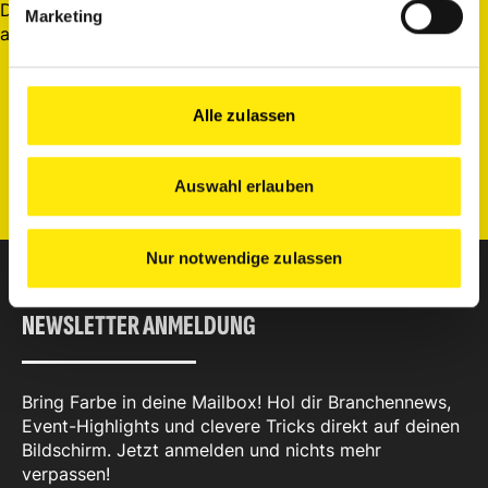
Du möchtest dir noch andere Experten genauer
Marketing
anschauen? Let’s go.
Alle zulassen
Entdecke alle Experten
Auswahl erlauben
Nur notwendige zulassen
NEWSLETTER ANMELDUNG
Bring Farbe in deine Mailbox! Hol dir Branchennews,
Event-Highlights und clevere Tricks direkt auf deinen
Bildschirm. Jetzt anmelden und nichts mehr
verpassen!