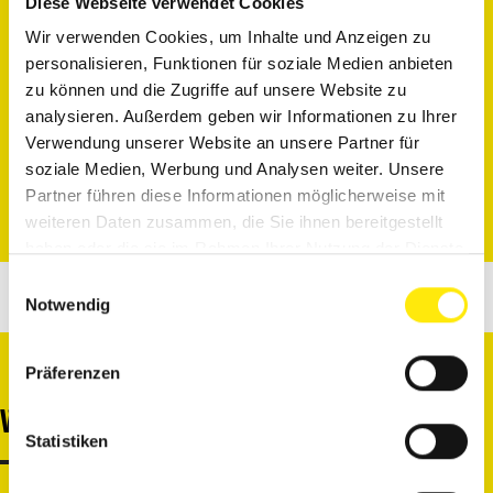
Diese Webseite verwendet Cookies
Wir verwenden Cookies, um Inhalte und Anzeigen zu
KONTAKTINFORMATIONEN
personalisieren, Funktionen für soziale Medien anbieten
zu können und die Zugriffe auf unsere Website zu
analysieren. Außerdem geben wir Informationen zu Ihrer
https://www.instagram.com/hamsta.official/
Verwendung unserer Website an unsere Partner für
soziale Medien, Werbung und Analysen weiter. Unsere
Partner führen diese Informationen möglicherweise mit
weiteren Daten zusammen, die Sie ihnen bereitgestellt
haben oder die sie im Rahmen Ihrer Nutzung der Dienste
gesammelt haben.
Einwilligungsauswahl
Notwendig
Präferenzen
WEITERE EXPERTEN
Statistiken