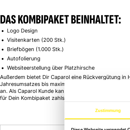
DAS KOMBIPAKET BEINHALTET:
Logo Design
Visitenkarten (200 Stk.)
Briefbögen (1.000 Stk.)
Autofolierung
Websiteerstellung über Platzhirsche
Außerdem bietet Dir Caparol eine Rückvergütung in
Jahresumsatzes bis maximal zur Höhe des Next Gene
an. Als Caparol Kunde kann es somit sein, dass Du ü
für Dein Kombipaket zahlst. Ober-nice!
Zustimmung
Diese Webseite verwendet 