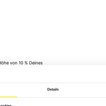
 Höhe von 10 % Deines
ration-Paket-Preises
berhaupt keinen Cent
Details
Cookies