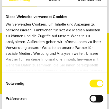
Zum Experten
WINWORKER
Diese Webseite verwendet Cookies
Wir verwenden Cookies, um Inhalte und Anzeigen zu
personalisieren, Funktionen für soziale Medien anbieten
zu können und die Zugriffe auf unsere Website zu
analysieren. Außerdem geben wir Informationen zu Ihrer
02823 / 42560
Verwendung unserer Website an unsere Partner für
Beenen-Hawranek@WinWorker.de
soziale Medien, Werbung und Analysen weiter. Unsere
Partner führen diese Informationen möglicherweise mit
Die Handwerkersoftware überzeugt neben der
weiteren Daten zusammen, die Sie ihnen bereitgestellt
Digitalisierung von Büro und Baustelle auch durch die
haben oder die sie im Rahmen Ihrer Nutzung der Dienste
hohe und umfangreiche Servicequalität – von Anfang
gesammelt haben.
an!
Einwilligungsauswahl
Notwendig
Mehr zum Dienstleister
Präferenzen