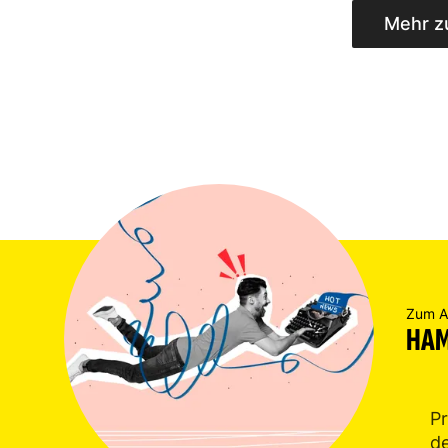
Mehr z
Zum Au
HAM
Pr
d