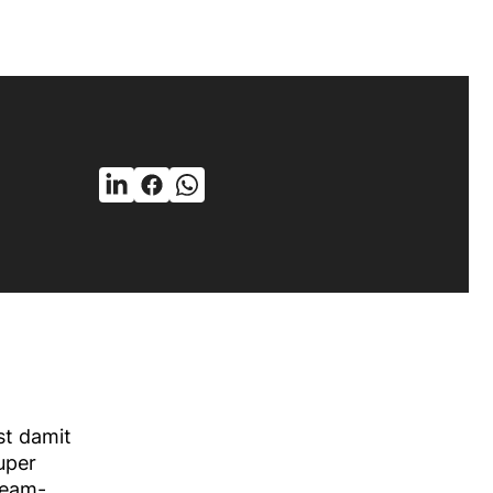
st damit
uper
Team-