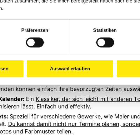
 Daten zusammen, die Sie ihnen bereitgestellt haben oder die s
n.
in paar Tools, die du dir unbedingt anschauen solltest
y
:
Ein
kostenloser Online-Terminplaner, der dir hilft, 
Präferenzen
Statistiken
einfach und effizient zu verwalten.
Deine Kunden kö
ändig einen passenden Termin auswählen, der automa
alender eingetragen wird.
o:
Super benutzerfreundlich und
bietet viele Funkti
rintegration und Videokonferenzen.
Perfekt, wenn du
ssen
Auswahl erlauben
es Beratungsgespräch führen willst.
Ideal, um schnell und unkompliziert Termine abzust
unden können einfach ihre bevorzugten Zeiten auswä
Kalender:
Ein
Klassiker, der sich leicht mit anderen T
isieren lässt
.
Einfach und effektiv.
ts:
Speziell für verschiedene Gewerke, wie Maler und
lt.
Du kannst damit nicht nur Termine planen, sonde
tos und Farbmuster teilen.