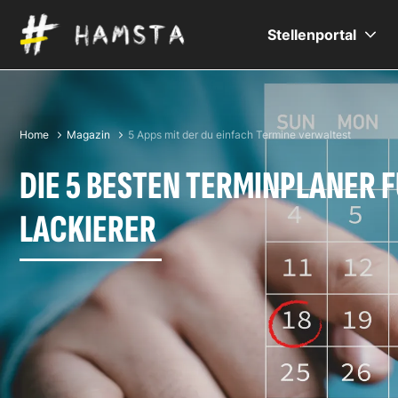
Stellenportal
Home
Magazin
5 Apps mit der du einfach Termine verwaltest
DIE 5 BESTEN TERMINPLANER 
LACKIERER