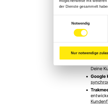
möglicherweise mit weiteren
der Dienste gesammelt habe
Hier sind e
Einwilligungsauswahl
Calendl
Notwendig
Termine 
selbstst
deinen K
meeterg
Kalende
Nur notwendige zula
virtuell
Doodle:
Deine K
Google 
synchron
Trakmee
entwicke
Kundenfo