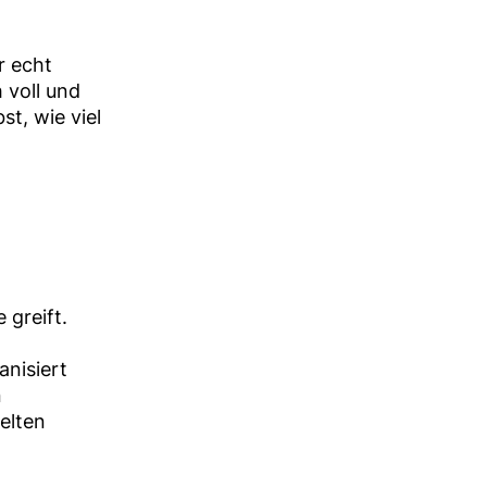
r echt
h voll und
st, wie viel
 greift.
anisiert
n
elten