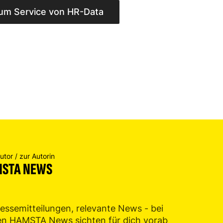
um Service von HR-Data
tor / zur Autorin
STA NEWS
essemitteilungen, relevante News - bei
en HAMSTA News sichten für dich vorab