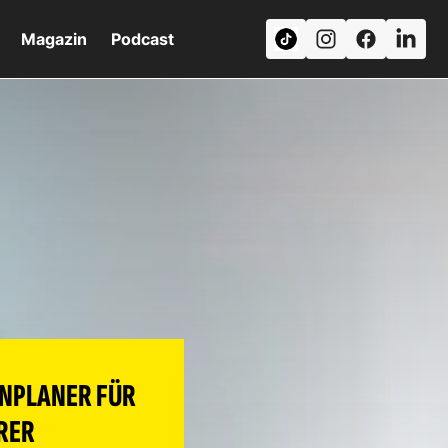
Magazin
Podcast
INPLANER FÜR
RER