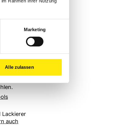
ie im Rahmen Ihrer Nutzung
:
deine
Marketing
nnen
tisch in
onen wie
 mal ein
Alle zulassen
immen.
hlen.
ools
 Lackierer
rn auch