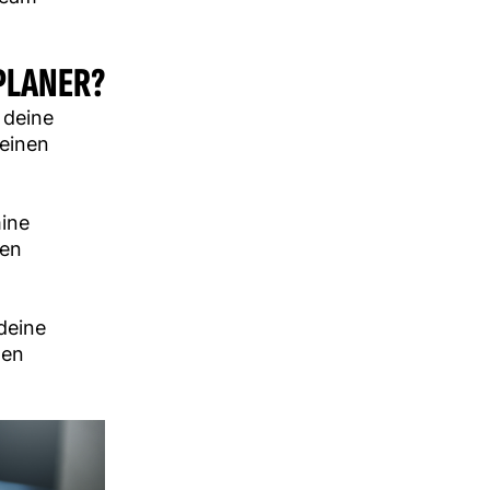
PLANER?
 deine
deinen
ine
ten
deine
nen