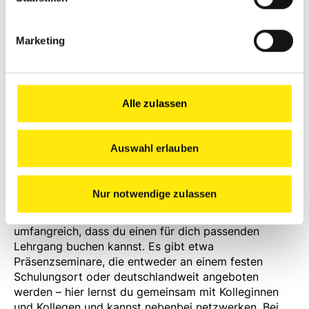
Rolle. Damit du in Zukunft nicht den Anschluss
verlierst, solltest du nicht nur auf digitale
Marketing
Innovationen setzen, sondern musst auch wissen,
wie du diese erfolgreich in deinem Betrieb ein-
bzw. umsetzen kannst. Durch Schulungen für dich
und deine Mitarbeiter sorgst du dafür, dass dein
Betrieb den Herausforderungen der Zukunft
Alle zulassen
bestmöglich begegnen kann.
Auswahl erlauben
SCHULUNGSMÖGLICHKEITEN
Nur notwendige zulassen
Das Schulungsangebot vieler Softwareanbieter ist so
umfangreich, dass du einen für dich passenden
Lehrgang buchen kannst. Es gibt etwa
Präsenzseminare, die entweder an einem festen
Schulungsort oder deutschlandweit angeboten
werden – hier lernst du gemeinsam mit Kolleginnen
und Kollegen und kannst nebenbei netzwerken. Bei