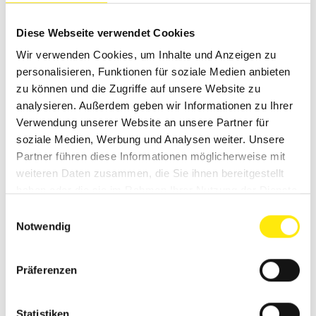
4.
Nutze fortschrittliche Technologien
Neue Technik bringt ständig innovative
Diese Webseite verwendet Cookies
Softwarelösungen hervor, die speziell für den
Wir verwenden Cookies, um Inhalte und Anzeigen zu
Handwerksbereich entwickelt worden sind.
personalisieren, Funktionen für soziale Medien anbieten
Schulungen helfen dir dabei, auf dem neuesten
zu können und die Zugriffe auf unsere Website zu
Stand zu bleiben und die Vorteile
fortgeschrittener Technologien in vollem Umfang
analysieren. Außerdem geben wir Informationen zu Ihrer
zu nutzen.
Verwendung unserer Website an unsere Partner für
5.
Erarbeite dir einen Wettbewerbsvorteil
soziale Medien, Werbung und Analysen weiter. Unsere
Wenn du über umfassende Softwarekenntnisse
Partner führen diese Informationen möglicherweise mit
verfügst und moderne Technologien professionell
weiteren Daten zusammen, die Sie ihnen bereitgestellt
einsetzt, merken und schätzen das deine Kunden
haben oder die sie im Rahmen Ihrer Nutzung der Dienste
in den meisten Fällen. Durch ein sicheres Auftreten
gesammelt haben.
Einwilligungsauswahl
beim Umgang mit deiner technischen Ausstattung
Notwendig
kannst du deine Kunden daher zusätzlich
beeindrucken – was dir einen klaren
Wettbewerbsvorteil verschafft.
Präferenzen
6.
Bleibe zukunftsfähig
Das Handwerk entwickelt sich stetig weiter, und
digitale Technologien spielen dabei eine wichtige
Statistiken