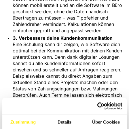
können mobil erstellt und an die Software im Büro
geschickt werden, ohne die Daten händisch
übertragen zu müssen – was Tippfehler und
Zahlendreher verhindert. Kalkulationen können
einfacher geprüft und angepasst werden.
3.
Verbessere deine Kundenkommunikation
Eine Schulung kann dir zeigen, wie Software dich
optimal bei der Kommunikation mit deinen Kunden
unterstützen kann. Denn dank digitaler Lösungen
kannst du alle Kundeninformationen sofort
einsehen und so schneller auf Anfragen reagieren.
Beispielsweise kannst du direkt Angaben zum
aktuellen Stand eines Projekts machen oder den
Status von Zahlungseingängen bzw. Mahnungen
überprüfen. Auch Termine lassen sich elektronisch
einfacher koordinieren, wenn du die Kapazitäten
deines Teams sofort berücksichtigen kannst.
Außerdem kannst du mit gepflegten Kundendaten
einfach und schnell Serienbriefe erstellen, die du
Zustimmung
Details
Über Cookies
an bestimmte Kundengruppen ausspielen kannst.