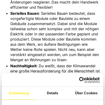
Änderungen reagieren. Das macht dein Handwerk
effizienter und flexibler!
Serielles Bauen
: Serielles Bauen bedeutet, dass
vorgefertigte Module oder Bauteile zu einem
Gebäude zusammensetzt. Dabei sind die Module
teilweise schon sehr komplex und mit der nötigen
Elektrik oder in der passenden Farbe geplant und
produziert. Diese Module oder Bauteile kommen
aus dem Werk, wo äußere Bedingungen wie
Wetter keine Rolle spielen. Nicht neu, kann aber
verstärkt eingesetzt werden, um zum Beispiel den
Mangel an Wohnungen zu lösen.
Nachhaltigkeit
: Du weißt, dass der Klimawandel
eine große Herausforderung für die Menschheit ist
und dass du als Maler und Lackierer eine wichtige
Rolle spielst, um ihn zu bekämpfen. Wie kannst du
das tun? Indem du zum Beispiel als Betrieb
erneuerbare Energien nutzt, ökologische
Zustimmung
Details
Über Cookies
Materialien verwendest und gesunde und
komfortable Innenräume schaffst. So schonst du