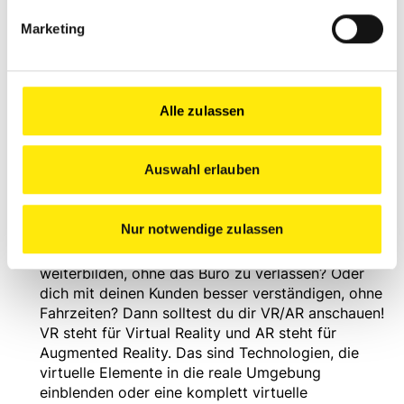
Drohnen & Exoskelette
: Du möchtest einen
Marketing
besseren Überblick über deine Baustelle haben,
Vermessungen durchführen oder Material
transportieren? Du möchtest auch noch im
gesetzteren Alter auf der Baustelle mitwirken
können? Dann können dir in Zukunft Drohnen und
Alle zulassen
Exoskelette das Arbeiten deutlich erleichtern. Sie
unterstützen dich bei den Tätigkeiten als Maler
oder der Logistik von Materialien.
Auswahl erlauben
VR/AR
: Gerade kam von Apple eine neue AR-Brille
auf den Markt. Kunden werden vermehrt das
Nur notwendige zulassen
nutzen und auch du könntest deine Entwürfe
besser visualisieren. Oder möchtest du dich
weiterbilden, ohne das Büro zu verlassen? Oder
dich mit deinen Kunden besser verständigen, ohne
Fahrzeiten? Dann solltest du dir VR/AR anschauen!
VR steht für Virtual Reality und AR steht für
Augmented Reality. Das sind Technologien, die
virtuelle Elemente in die reale Umgebung
einblenden oder eine komplett virtuelle