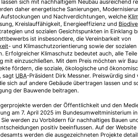
 lassen sich mit nachhaltigem Neubau ausreichend re
rden daher energetische Sanierungen, Modernisier
Aufstockungen und Nachverdichtungen, welche ⁠
Kli
ung, Kreislauffähigkeit, Energieeffizienz und ⁠
Biodive
trategien und sozialen Gesichtspunkten in Einklang b
ettbewerbs ist insbesondere, die Vereinbarkeit von
keit
⁠- und Klimaschutzorientierung sowie der soziale
. Erfolgreicher Klimaschutz bedeutet auch, alle Teile
g mit einzuschließen. Mit dem Preis möchten wir Bau
kte fördern, die soziale, ökologische und ökonomis
 sagt ⁠
UBA
⁠-Präsident Dirk Messner. Preiswürdig sind 
die sich auf andere Gebäude übertragen lassen und so
gung der Bauwende beitragen.
ägerprojekte werden der Öffentlichkeit und den Medie
hung am 7. April 2025 im Bundesumweltministerium in
. Sie werden zu Vorbildern für nachhaltiges Bauen u
Entscheidungen positiv beeinflussen. Auf der Website
esamts werden die ausgezeichneten Projekte detaill