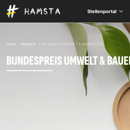
Stellenportal
Home
Magazin
Bundespreis UMWELT & BAUEN 2025
BUNDESPREIS UMWELT & BAUE