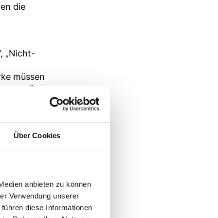
ren die
 „Nicht-
erke müssen
eren genügt
s müssen
iligten wie
.
Über Cookies
ch.
lar sowie
 Medien anbieten zu können
tart
.
hrer Verwendung unserer
 führen diese Informationen