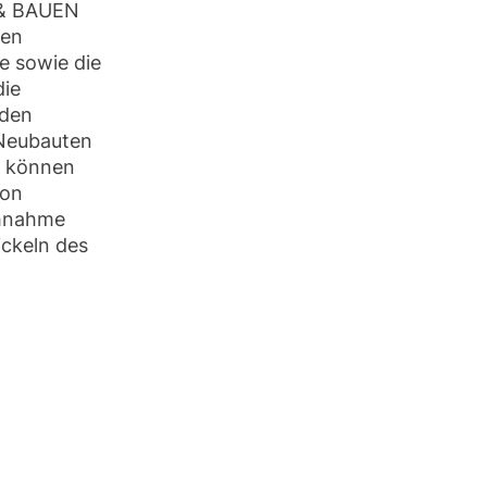
 & BAUEN
len
e sowie die
die
uden
 Neubauten
d können
von
chnahme
ickeln des