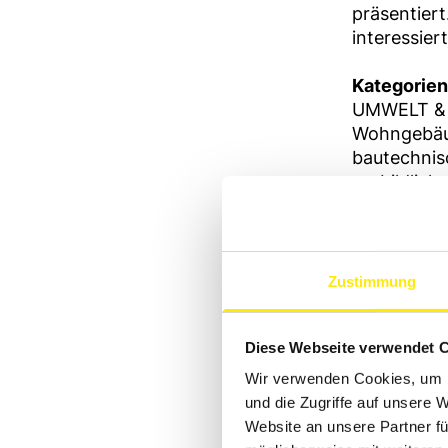
präsentiert
interessiert
Kategorie
UMWELT & B
Wohngebäud
bautechnis
vorbildlich
eine teilwe
marktverfüg
Bauträger, 
Forschungs
Zustimmung
Mehrfachbe
Diese Webseite verwendet 
Näheres z
die Preistr
Wir verwenden Cookies, um I
https://ww
und die Zugriffe auf unsere 
Website an unsere Partner fü