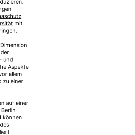
duzieren.
ungen
maschutz
rsität
⁠ mit
ringen.
n Dimension
 der
- und
che Aspekte
vor allem
 zu einer
n auf einer
 Berlin
nd können
 des
iert