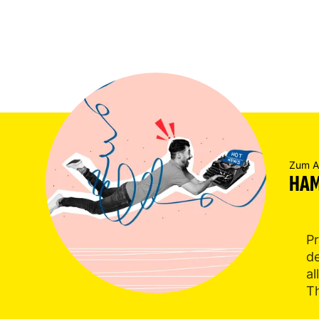
Zum Au
HAM
Pr
d
a
Th