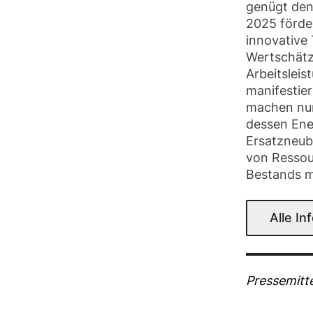
genügt den
2025 förde
innovative 
Wertschätzu
Arbeitsleis
manifestie
machen nur
dessen Ene
Ersatzneub
von Ressou
Bestands m
Alle I
Pressemitt