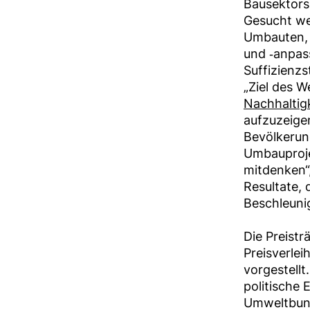
Bausektors
Gesucht we
Umbauten, 
und ‑anpass
Suffizienzs
„Ziel des W
Nachhaltig
aufzuzeigen
Bevölkerun
Umbauproje
mitdenken“,
Resultate, 
Beschleuni
Die Preistr
Preisverlei
vorgestellt
politische 
Umweltbund