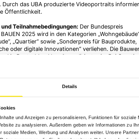
. Durch das UBA produzierte Videoportraits informie
e Öffentlichkeit.
n und Teilnahmebedingungen:
Der Bundespreis
AUEN 2025 wird in den Kategorien „Wohngebäude“,
e“, „Quartier“ sowie „Sonderpreis für Bauprodukte,
che oder digitale Innovationen” verliehen. Die Bauw
 und in Deutschland bereits realisiert sein. Bei Quarti
ise Realisierung. Die Innovationen des Sonderpreise
bar sein. Projekte einreichen können alle Projektbete
Architektur- und Planungsbüros, Hersteller oder
einrichtungen ab sofort bis zum 18. November 2024
Details
werbungen in verschiedenen Kategorien sind mögli
Cookies
u den Teilnahmebedingungen, das Bewerbungsformu
äger der Vorjahre sind online zu finden unter:
nhalte und Anzeigen zu personalisieren, Funktionen für soziale
w.umweltbundesamt.de/bundespreis-umwelt-bauen-s
Website zu analysieren. Außerdem geben wir Informationen zu I
r soziale Medien, Werbung und Analysen weiter. Unsere Partner