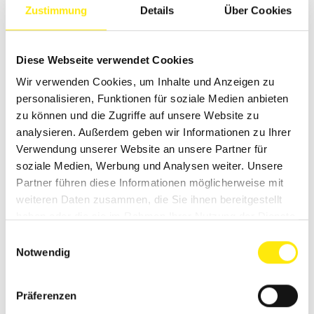
todernst:
"Malle, wichtig: Es muss das Grau sein, das
Zustimmung
Details
Über Cookies
beim Sonnenuntergang auf 'ner nassen Berliner
Straße
erscheint. Nicht das Morgen-Grau. Das wäre
zu... naiv."
Ich hab nur
geblockquoted
und mit den
Diese Webseite verwendet Cookies
Augen gerollt. Hab dann einfach einen Ton
Wir verwenden Cookies, um Inhalte und Anzeigen zu
genommen, der halt
grau
war. Die haben's nicht
personalisieren, Funktionen für soziale Medien anbieten
gemerkt.
Plot-Twist!
Weil: Für die sind alle 14
zu können und die Zugriffe auf unsere Website zu
Grautöne halt... grau.
analysieren. Außerdem geben wir Informationen zu Ihrer
💀
DAS ENDE IST IMMER
Verwendung unserer Website an unsere Partner für
soziale Medien, Werbung und Analysen weiter. Unsere
DASSELBE...
Partner führen diese Informationen möglicherweise mit
weiteren Daten zusammen, die Sie ihnen bereitgestellt
haben oder die sie im Rahmen Ihrer Nutzung der Dienste
Das Schlimmste kommt aber immer am Schluss. Egal,
gesammelt haben.
wie krass der Farbton, wie perfekt die Kante, wie
Einwilligungsauswahl
Notwendig
sauber der Job:
🚪
Stehst du in der Tür, mit Pinsel und Lappen, fix und
Präferenzen
fertig.
💸
Du nennst den Preis.
🤯
Der Kunde guckt dich