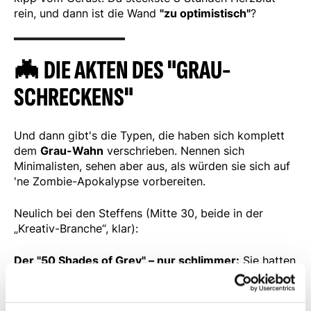
rein, und dann ist die Wand
"zu optimistisch"
?
🦇
DIE AKTEN DES "GRAU-
SCHRECKENS"
Und dann gibt's die Typen, die haben sich komplett
dem
Grau-Wahn
verschrieben. Nennen sich
Minimalisten, sehen aber aus, als würden sie sich auf
'ne Zombie-Apokalypse vorbereiten.
Neulich bei den Steffens (Mitte 30, beide in der
„Kreativ-Branche“, klar):
Der "50 Shades of Grey" – nur schlimmer:
Sie hatten
14 (!!!) verschiedene Grautöne an der Wand.
14
! Ich
sollte das Wohnzimmer in
"Urban-Dust-Mist"
streichen. Hab gefragt, welchen Ton. Der Steffen,