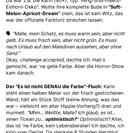
Da war z.B. die Karin (40+), Typ "Feng-Shui-meets-
Einhorn-Deko". Wollte ihre komplette Bude in
"Soft-
Melon-Apricot-Dream"
(nein, das ist kein Witz, das
war der offizielle Farbton) streichen lassen.
🗣
"Malle, mein Schatz, es muss warm sein, aber nicht
gelb. Es muss frisch sein, aber nicht grün. Es muss
nach Urlaub auf den Malediven aussehen, aber ohne
Sand."
Okay,
challenge accepted
, dachte ich. Hab's
gemischt, war 'ne geile Farbe. Aber die Horror-Show
kam danach.
Der "Es ist nicht GENAU die Farbe"-Fluch:
Karin
steht einen halben Meter vor der frisch gestrichenen
Wand, hält ein Stück Stoff (keine Ahnung, was das
war – vielleicht ein alter Hippie-Vorhang?) dran und
murmelt:
"Mhm... Weißte, Malle? Ich glaub, es ist...
einen Ticken zu...
optimistisch?
"
Optimistisch?
Alter,
das ist 'ne Farbe, kein Lebensberater! Ich dachte, ich
kipp vom Gerüst. Da steckste 8 Stunden Herzblut