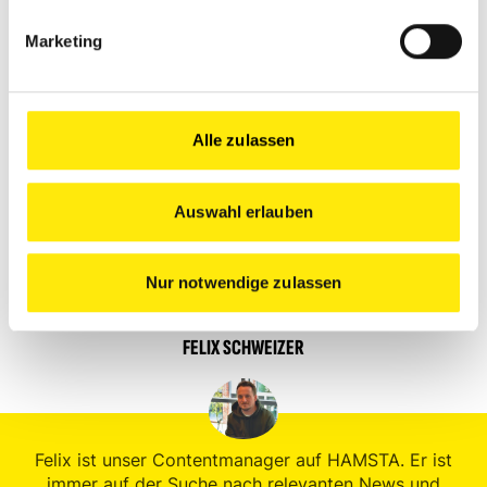
die Zukunft mitgestalten werden!
Marketing
Wenn du dich mit Joel vernetzen magst, haben wir
hier noch seinen Insta-Account für dich.
Alle zulassen
Folge @malermeisterhahnenberg
Auswahl erlauben
Nur notwendige zulassen
Zum Autor / zur Autorin
FELIX SCHWEIZER
Felix ist unser Contentmanager auf HAMSTA. Er ist
immer auf der Suche nach relevanten News und