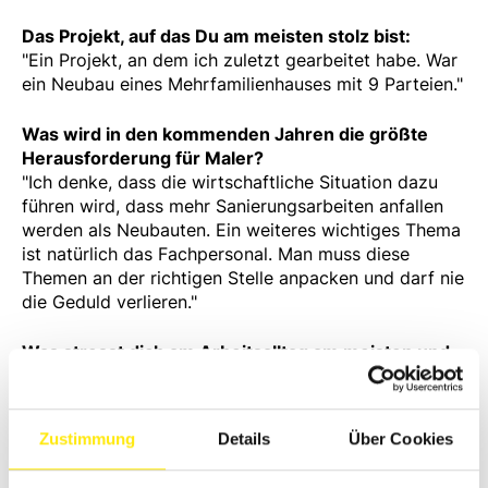
Das Projekt, auf das Du am meisten stolz bist:
"
Ein Projekt, an dem ich zuletzt gearbeitet habe. War
ein Neubau eines Mehrfamilienhauses mit 9 Parteien."
Was wird in den kommenden Jahren die größte
Herausforderung für Maler?
"
Ich denke, dass die wirtschaftliche Situation dazu
führen wird, dass mehr Sanierungsarbeiten anfallen
werden als Neubauten. Ein weiteres wichtiges Thema
ist natürlich das Fachpersonal. Man muss diese
Themen an der richtigen Stelle anpacken und darf nie
die Geduld verlieren."
Was stresst dich am Arbeitsalltag am meisten und
was feierst du am meisten?
"
Was mich stört, ist die Rücksichtslosigkeit meiner
Mitmenschen. Ein respektvoller Umgang miteinander
Zustimmung
Details
Über Cookies
und nicht alles auf die Goldwaage legen, wäre
wünschenswert."