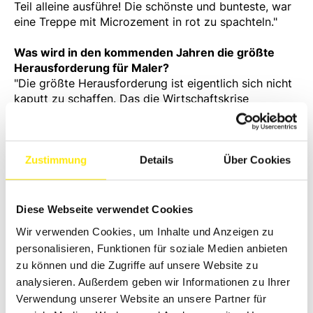
Teil alleine ausführe! Die schönste und bunteste, war
eine Treppe mit Microzement in rot zu spachteln.
"
Was wird in den kommenden Jahren die größte
Herausforderung für Maler?
"
Die größte Herausforderung ist eigentlich sich nicht
kaputt zu schaffen. Das die Wirtschaftskrise
Auftragseinbußen mit sich bringt.
"
Was stresst dich am Arbeitsalltag am meisten und
was feierst du am meisten?
Zustimmung
Details
Über Cookies
"
Stress ist, wenn mein Bus zu klein ist für das, was ich
alles mitnehmen möchte. Feiern ist immer angesagt,
wenn es viel Abwechslung gibt und man Dinge
Diese Webseite verwendet Cookies
schafft, wo andere evtl. gescheitert hätten."
Wir verwenden Cookies, um Inhalte und Anzeigen zu
personalisieren, Funktionen für soziale Medien anbieten
Was sind deine Ziele? Beruflich und/oder privat?
zu können und die Zugriffe auf unsere Website zu
"
Ziele: Fit bleiben, neues Haus schön zu renovieren.
analysieren. Außerdem geben wir Informationen zu Ihrer
Zeit für meine Kinder haben!!! Das schaffe ich auch!
Verwendung unserer Website an unsere Partner für