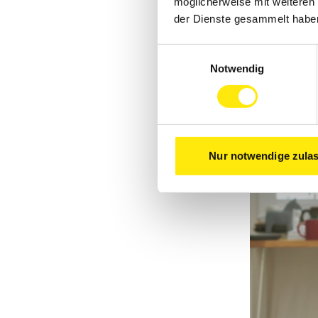
3. DIE 
möglicherweise mit weiteren
der Dienste gesammelt habe
Geh durch d
haben noch
Einwilligungsauswahl
hast, schre
Notwendig
Nur notwendige zula