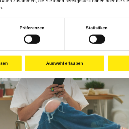
„QUICK-APPLY“-TOUR
 Daten zusammen, die Sie ihnen bereitgestellt haben oder die s
n.
ie Werkstatt und sag: „Hey, ich bin [Name] von [Betr
 einen Platz frei. Wenn du Bock auf Farbe und ein ge
ib mir einfach eine DM oder klick auf den Link.“ Fertig
Präferenzen
Statistiken
ssen
Auswahl erlauben