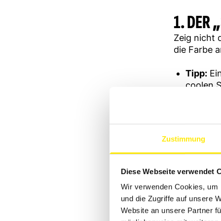
1. DER 
Zeig nicht 
die Farbe 
Tipp:
Ein
coolen S
2. DAS 
Stell dich 
Zustimmung
Frage 1:
Frage 2:
Diese Webseite verwendet 
Frage 3:
Wir verwenden Cookies, um I
nahbar.
und die Zugriffe auf unsere 
Website an unsere Partner fü