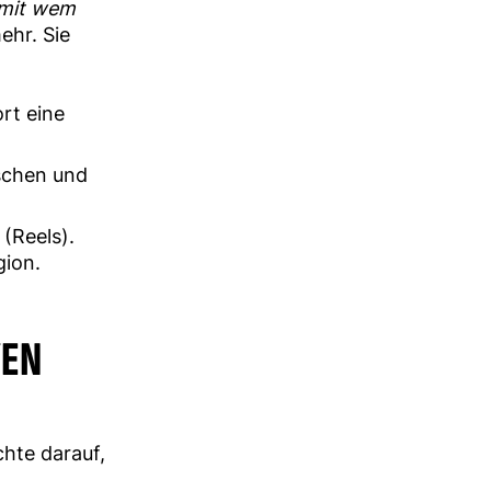
mit wem
ehr. Sie
rt eine
schen und
(Reels).
gion.
ZEN
chte darauf,