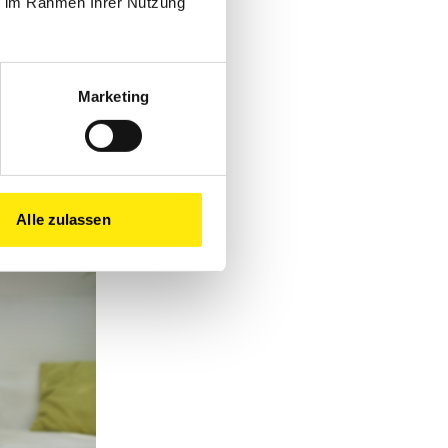
ie im Rahmen Ihrer Nutzung
ieb]. Wir
iles Team
.
Marketing
Alle zulassen