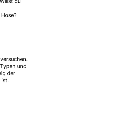
Willst du
r Hose?
u versuchen.
e Typen und
ig der
ist.