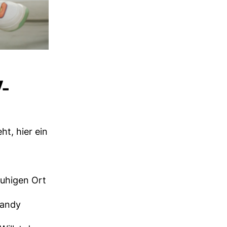
Y-
ht, hier ein
ruhigen Ort
Handy