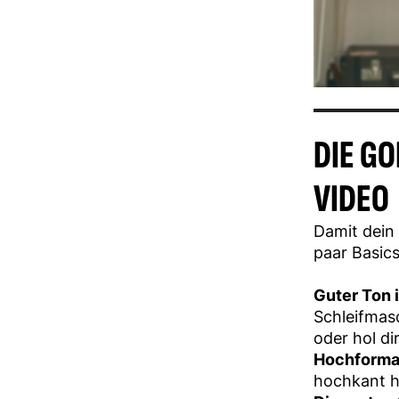
DIE G
VIDEO
Damit dein 
paar Basics
Guter Ton i
Schleifmasc
oder hol di
Hochformat
hochkant h