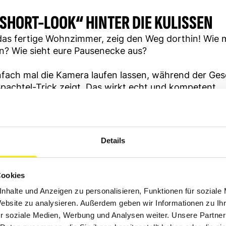
„SHORT-LOOK“ HINTER DIE KULISSEN
das fertige Wohnzimmer, zeig den Weg dorthin! Wie m
an? Wie sieht eure Pausenecke aus?
fach mal die Kamera laufen lassen, während der Gese
pachtel-Trick zeigt. Das wirkt echt und kompetent.
„3 FRAGEN AN...“-FORMAT
oder einen deiner Azubis vor die Kamera.
Details
Was war dein bisher coolstes Projekt?
Warum bist du gerne bei uns im Team?
Cookies
Was gibt’s heute zu Mittag? Das macht euch mensch
nhalte und Anzeigen zu personalisieren, Funktionen für soziale
Website zu analysieren. Außerdem geben wir Informationen zu I
r soziale Medien, Werbung und Analysen weiter. Unsere Partner