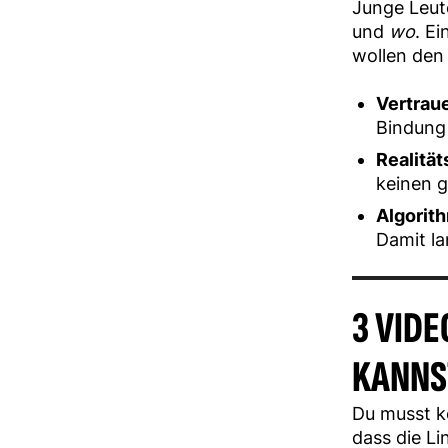
Junge Leut
und
wo
. E
wollen den
Vertrau
Bindung 
Realitä
keinen g
Algorit
Damit la
3 VIDE
KANNS
Du musst ke
dass die Lin