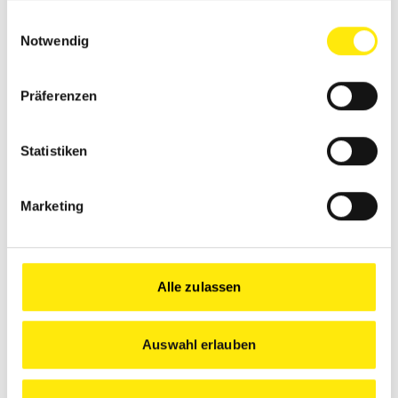
gesammelt haben.
Einwilligungsauswahl
Notwendig
Präferenzen
Statistiken
Marketing
FAZIT
Alle zulassen
Wenn du dir noch nicht so sicher bist, was für einen
Job du willst, könnte das Malerhandwerk perfekt für
Auswahl erlauben
dich sein. Da kannst du kreativ sein, hast einen
sicheren Job und viele coole Möglichkeiten. Probiere