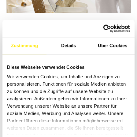
#4 VIELE MÖGLICHKEITEN
Egal, ob du ein Studium machen willst oder eine
leitende Position anstrebst – im Malerhandwerk gibt
Zustimmung
Details
Über Cookies
es richtig viele Möglichkeiten. Auch, wenn du
international arbeiten möchtest, stehen dir die Türen
offen! Mit einem Meisterbrief kannst du dir deinen
Diese Webseite verwendet Cookies
eigenen Betrieb aufbauen und deinen Traum als
Unternehmer verwirklichen.
Wir verwenden Cookies, um Inhalte und Anzeigen zu
personalisieren, Funktionen für soziale Medien anbieten
#5 ABWECHSLUNG OHNE ENDE
zu können und die Zugriffe auf unsere Website zu
analysieren. Außerdem geben wir Informationen zu Ihrer
Als Maler bist du überall am Start – von Wohnungen
Verwendung unserer Website an unsere Partner für
bis zu öffentlichen Gebäuden. Jeder Job bringt neue
soziale Medien, Werbung und Analysen weiter. Unsere
Herausforderungen mit sich, und du kannst ständig
Partner führen diese Informationen möglicherweise mit
neue Tricks lernen und besser werden. Ob drinnen
weiteren Daten zusammen, die Sie ihnen bereitgestellt
oder draußen, ob renovieren oder neu bauen – die
Abwechslung macht deinen Job echt spannend!
haben oder die sie im Rahmen Ihrer Nutzung der Dienste