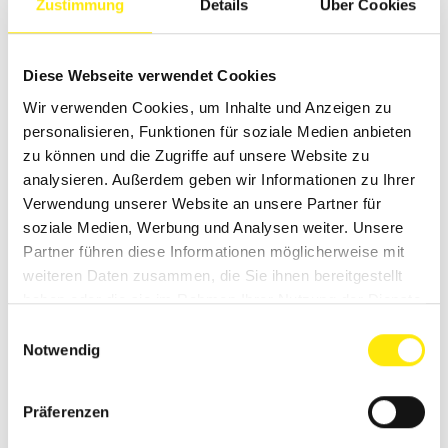
Zustimmung
Details
Über Cookies
Print bei der Kundenerstansprache sogar gegenüber
elektronischer Werbung eindeutig im Vorteil.
Diese Webseite verwendet Cookies
MYTHOS 7: PRINT LANDET
Wir verwenden Cookies, um Inhalte und Anzeigen zu
personalisieren, Funktionen für soziale Medien anbieten
UNGELESEN IM MÜLL
zu können und die Zugriffe auf unsere Website zu
analysieren. Außerdem geben wir Informationen zu Ihrer
Es ist mittlerweile eher das Gegenteil wahr. Die
unzähligen E-Mails und ungefragt verschickten
Verwendung unserer Website an unsere Partner für
Spam-Botschaften wandern ungelesen in die
soziale Medien, Werbung und Analysen weiter. Unsere
Papierkörbe der Rechner, so dass oft auch
Partner führen diese Informationen möglicherweise mit
Rechnungen und wichtige Dokumente in Gefahr sind
weiteren Daten zusammen, die Sie ihnen bereitgestellt
übersehen zu werden. Der Inhalt der täglichen
haben oder die sie im Rahmen Ihrer Nutzung der Dienste
Briefkastenleerung widmet man sich dagegen mit
gesammelt haben.
Einwilligungsauswahl
höherer Aufmerksamkeit und allein schon der
Notwendig
Vorgang des Öffnens von Briefen sorgt dafür, dass
man zumindest einige Sekunden Zeit für die eigene
Botschaft beim Kunden hat. Diese gilt es mit einer
Präferenzen
guten Aufzugspositionierung zu nutzen, um echtes
Interesse auszulösen.