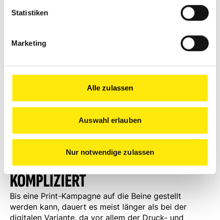
Statistiken
MYTHOS 8: PRINT LÄSST SICH
Marketing
KAUM MESSEN
Die Zustellwahrscheinlichkeit bei Print liegt bei fast
100 Prozent. Ein Traumwert, der bei E-Mail-
Alle zulassen
Kampagnen nie erreicht werden kann. Mit URLs von
Landing-Pages, QR-Codes und Rabattkennzeichen
lassen sich sehr gut aussagefähige Response-Quoten
Auswahl erlauben
ermitteln.
Nur notwendige zulassen
MYTHOS 9: PRINT IST LAHM UND
KOMPLIZIERT
Bis eine Print-Kampagne auf die Beine gestellt
werden kann, dauert es meist länger als bei der
digitalen Variante, da vor allem der Druck- und