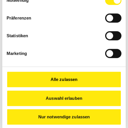
Notwendig
Präferenzen
Statistiken
Marketing
JAEGERLACKE - FUGENLOSES DESIGN FÜR BÖDEN UND WÄNDE -
SCHRITT FÜR SCHRITT
Alle zulassen
Auswahl erlauben
Nur notwendige zulassen