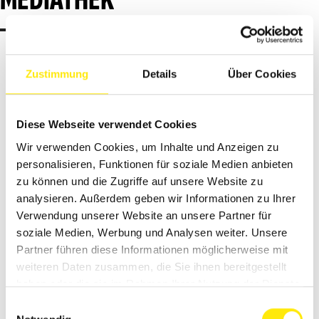
Zustimmung
Details
Über Cookies
Diese Webseite verwendet Cookies
Wir verwenden Cookies, um Inhalte und Anzeigen zu
personalisieren, Funktionen für soziale Medien anbieten
zu können und die Zugriffe auf unsere Website zu
analysieren. Außerdem geben wir Informationen zu Ihrer
Verwendung unserer Website an unsere Partner für
soziale Medien, Werbung und Analysen weiter. Unsere
JAEGERLACKE - FLECKEN ABSPERREN UND DECKANSTRICH IN
Partner führen diese Informationen möglicherweise mit
EINEM ARBEITSGANG | KRONEN RENOVIER-SPRAY
weiteren Daten zusammen, die Sie ihnen bereitgestellt
haben oder die sie im Rahmen Ihrer Nutzung der Dienste
gesammelt haben.
Einwilligungsauswahl