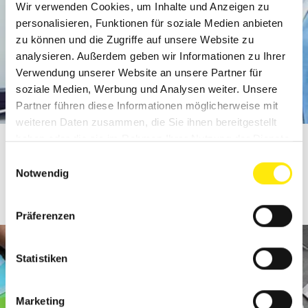
Wir verwenden Cookies, um Inhalte und Anzeigen zu
personalisieren, Funktionen für soziale Medien anbieten
zu können und die Zugriffe auf unsere Website zu
analysieren. Außerdem geben wir Informationen zu Ihrer
Verwendung unserer Website an unsere Partner für
soziale Medien, Werbung und Analysen weiter. Unsere
MEHR ZUR ULLMANN FARBEN
Partner führen diese Informationen möglicherweise mit
weiteren Daten zusammen, die Sie ihnen bereitgestellt
+49-441 9712-3
haben oder die sie im Rahmen Ihrer Nutzung der Dienste
info@ullmann-farben.de
gesammelt haben.
Einwilligungsauswahl
Notwendig
Präferenzen
Statistiken
Marketing