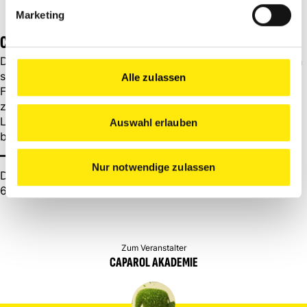
Marketing
CAPAROL AKADEMIE
Das Seminar findet in der Caparol Akademie in Südhessen
statt. Direkt am zentralen Werk des Marktführers wird
Alle zulassen
Farbe gelebt. Hier kommen Profis aus der Malerbranche
zusammen.
Lass dich von der besonderen Atmosphäre inspirieren und
Auswahl erlauben
bilde dich in der Akademie weiter.
Nur notwendige zulassen
DAW SE
64372 Ober-Ramstadt
Zum Veranstalter
CAPAROL AKADEMIE