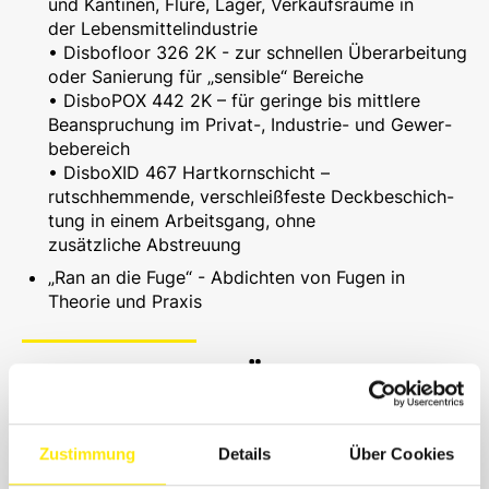
und Kantinen, Flure, Läger, Verkaufsräume in
der Lebensmittelindustrie
• Disbofloor 326 2K - zur schnellen Überarbeitung
oder Sanierung für „sensible“ Bereiche
• DisboPOX 442 2K – für geringe bis mittlere
Beanspruchun­g im Privat-, Industrie- und Gewer­
be­bereich
• DisboXID 467 Hartkornschicht –
rutschhemmende, verschleißfeste Deckbeschich­
tung in einem Arbeitsgang, ohne
zusätzliche Abstreuung
„Ran an die Fuge“ - Abdichten von Fugen in
Theorie und Praxis
ALLE TERMINE IM ÜBERBLICK:
Farben Schultze GmbH & Co. KG
Wittenberger Straße 23
Zustimmung
Details
Über Cookies
04129
Leipzig
Dienstag, 28.05.2024