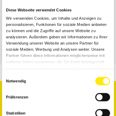
Farben Schultze GmbH & Co. KG
Diese Webseite verwendet Cookies
Nachtweide 96
39124
Magdeburg
Wir verwenden Cookies, um Inhalte und Anzeigen zu
Mittwoch, 29.05.2024
personalisieren, Funktionen für soziale Medien anbieten
Farben Schultze GmbH & Co. KG
zu können und die Zugriffe auf unsere Website zu
Dr.-Troch-Straße
analysieren. Außerdem geben wir Informationen zu Ihrer
99867
Gotha
Verwendung unserer Website an unsere Partner für
Donnerstag, 30.05.2024
soziale Medien, Werbung und Analysen weiter. Unsere
Partner führen diese Informationen möglicherweise mit
weiteren Daten zusammen, die Sie ihnen bereitgestellt
haben oder die sie im Rahmen Ihrer Nutzung der Dienste
gesammelt haben.
Einwilligungsauswahl
Notwendig
Präferenzen
max. 20 Personen | Weitere Termine in Magdeburg &
Gotha.
39,- € PRO TEILNEHMER ZZGL. MWST.
Statistiken