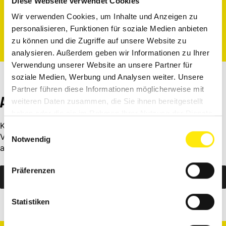
Diese Webseite verwendet Cookies
Die Referenten der Caparol-Akademie vermitteln
Wir verwenden Cookies, um Inhalte und Anzeigen zu
engagiert und praxisnah genau das Profiwissen, was
personalisieren, Funktionen für soziale Medien anbieten
du als Fachhandwerker für deine tägliche Arbeit
zu können und die Zugriffe auf unsere Website zu
beim Kunden für erstklassige Ergebnisse benötigen.
analysieren. Außerdem geben wir Informationen zu Ihrer
Verwendung unserer Website an unsere Partner für
soziale Medien, Werbung und Analysen weiter. Unsere
Partner führen diese Informationen möglicherweise mit
ANMELDUNG
weiteren Daten zusammen, die Sie ihnen bereitgestellt
haben oder die sie im Rahmen Ihrer Nutzung der Dienste
Klicke auf diesen Link. Dann wirst du zur Seite des
gesammelt haben.
Einwilligungsauswahl
Veranstalters weitergeleitet und kannst dich dort direkt
Notwendig
anmelden.
Präferenzen
Zum Event anmelden
Statistiken