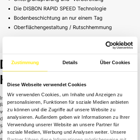
Die DISBON RAPID SPEED Technologie
Bodenbeschichtung an nur einem Tag
Oberflächengestaltung / Rutschhemmung
DAS NIMMST DU „MIT NACH
Zustimmung
Details
Über Cookies
HAUSE“
Diese Webseite verwendet Cookies
Wir verwenden Cookies, um Inhalte und Anzeigen zu
In diesem Seminar zeigen wir Dir, wie Du mit der DISBON
personalisieren, Funktionen für soziale Medien anbieten
RAPID SPEED Technologie Bodenbeschichtungen bei
zu können und die Zugriffe auf unsere Website zu
widrigen Witterungsverhältnissen und an nur einem Tag
analysieren. Außerdem geben wir Informationen zu Ihrer
durchführen kannst. Eine Technologie insbesondere für
Verwendung unserer Website an unsere Partner für
sensible Industriebereiche, welche aus wirtschaftlichen
Aspekten schnell wieder in Betrieb genommen werden
soziale Medien, Werbung und Analysen weiter. Unsere
sollen.
Partner führen diese Informationen möglicherweise mit