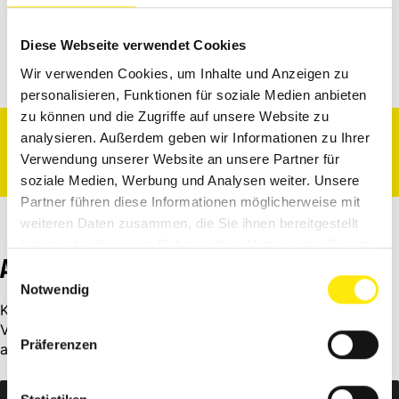
Zum Veranstalter
Diese Webseite verwendet Cookies
FARBEN SCHULTZE GMBH & CO. KG
Wir verwenden Cookies, um Inhalte und Anzeigen zu
personalisieren, Funktionen für soziale Medien anbieten
zu können und die Zugriffe auf unsere Website zu
analysieren. Außerdem geben wir Informationen zu Ihrer
... dieser Name steht für Qualität, Service, Leistung
Verwendung unserer Website an unsere Partner für
und Vertrauen. Seit 1908.
soziale Medien, Werbung und Analysen weiter. Unsere
Partner führen diese Informationen möglicherweise mit
weiteren Daten zusammen, die Sie ihnen bereitgestellt
haben oder die sie im Rahmen Ihrer Nutzung der Dienste
ANMELDUNG
gesammelt haben.
Einwilligungsauswahl
Notwendig
Klicke auf diesen Link. Dann wirst du zur Seite des
Veranstalters weitergeleitet und kannst dich dort direkt
Präferenzen
anmelden.